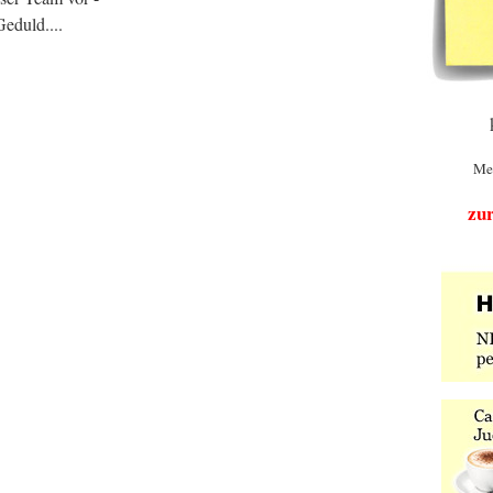
eduld....